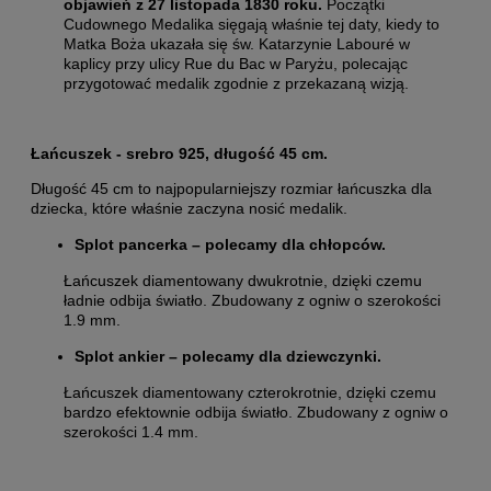
objawień z 27 listopada 1830 roku.
Początki
Cudownego Medalika sięgają właśnie tej daty, kiedy to
Matka Boża ukazała się św. Katarzynie Labouré w
kaplicy przy ulicy Rue du Bac w Paryżu, polecając
przygotować medalik zgodnie z przekazaną wizją.
Łańcuszek - srebro 925, długość 45 cm.
Długość 45 cm to najpopularniejszy rozmiar łańcuszka dla
dziecka, które właśnie zaczyna nosić medalik.
Splot pancerka – polecamy dla chłopców.
Łańcuszek diamentowany dwukrotnie, dzięki czemu
ładnie odbija światło. Zbudowany z ogniw o szerokości
1.9 mm.
Splot ankier – polecamy dla dziewczynki.
Łańcuszek diamentowany czterokrotnie, dzięki czemu
bardzo efektownie odbija światło. Zbudowany z ogniw o
szerokości 1.4 mm.