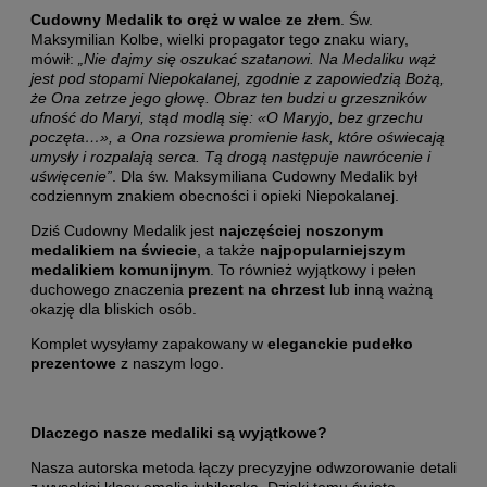
Cudowny Medalik to oręż w walce ze złem
. Św.
Maksymilian Kolbe, wielki propagator tego znaku wiary,
mówił:
„Nie dajmy się oszukać szatanowi. Na Medaliku wąż
jest pod stopami Niepokalanej, zgodnie z zapowiedzią Bożą,
że Ona zetrze jego głowę. Obraz ten budzi u grzeszników
ufność do Maryi, stąd modlą się: «O Maryjo, bez grzechu
poczęta…», a Ona rozsiewa promienie łask, które oświecają
umysły i rozpalają serca. Tą drogą następuje nawrócenie i
uświęcenie”
. Dla św. Maksymiliana Cudowny Medalik był
codziennym znakiem obecności i opieki Niepokalanej.
Dziś Cudowny Medalik jest
najczęściej noszonym
medalikiem na świecie
, a także
najpopularniejszym
medalikiem komunijnym
.
To również wyjątkowy i pełen
duchowego znaczenia
prezent na chrzest
lub inną ważną
okazję dla bliskich osób.
Komplet wysyłamy zapakowany w
eleganckie pudełko
prezentowe
z naszym logo.
Dlaczego nasze medaliki są wyjątkowe?
Nasza autorska metoda łączy precyzyjne odwzorowanie detali
z wysokiej klasy emalią jubilerską. Dzięki temu święte