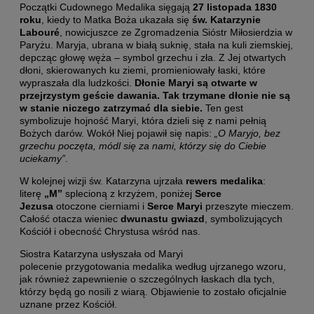
Początki Cudownego Medalika sięgają
27 listopada 1830
roku
, kiedy to Matka Boża ukazała się
św. Katarzynie
Labouré
, nowicjuszce ze Zgromadzenia Sióstr Miłosierdzia w
Paryżu. Maryja, ubrana w białą suknię, stała na kuli ziemskiej,
depcząc głowę węża – symbol grzechu i zła. Z Jej otwartych
dłoni, skierowanych ku ziemi, promieniowały łaski, które
wypraszała dla ludzkości.
Dłonie Maryi są otwarte w
przejrzystym geście dawania. Tak trzymane dłonie nie są
w stanie niczego zatrzymać dla siebie.
Ten gest
symbolizuje hojność Maryi, która dzieli się z nami pełnią
Bożych darów. Wokół Niej pojawił się napis:
„O Maryjo, bez
grzechu poczęta, módl się za nami, którzy się do Ciebie
uciekamy”
.
W kolejnej wizji św. Katarzyna ujrzała
rewers medalika
:
literę
„M”
splecioną z krzyżem, poniżej
Serce
Jezusa
otoczone cierniami i
Serce Maryi
przeszyte mieczem.
Całość otacza wieniec
dwunastu gwiazd
, symbolizujących
Kościół i obecność Chrystusa wśród nas.
Siostra Katarzyna usłyszała od Maryi
polecenie przygotowania medalika według ujrzanego wzoru,
jak również zapewnienie o szczególnych łaskach dla tych,
którzy będą go nosili z wiarą. Objawienie to zostało oficjalnie
uznane przez Kościół.