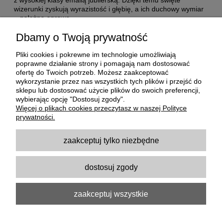
wizerunki zyskują wyrazistość i głębię, a ich duchowy wymiar
– należną oprawę.
Każdy medalik powstaje w naszej pracowni w wieloetapowym
Dbamy o Twoją prywatność
procesie ręcznej pracy, który nadaje mu indywidualny
charakter i szlachetną formę.
Pliki cookies i pokrewne im technologie umożliwiają
poprawne działanie strony i pomagają nam dostosować
ofertę do Twoich potrzeb. Możesz zaakceptować
wykorzystanie przez nas wszystkich tych plików i przejść do
sklepu lub dostosować użycie plików do swoich preferencji,
wybierając opcję "Dostosuj zgody".
POMOC
Więcej o plikach cookies przeczytasz w naszej Polityce
prywatności.
MOJE KONTO
zaakceptuj tylko niezbędne
PŁATNOŚCI I DOSTAWA
dostosuj zgody
INFORMACJE
zaakceptuj wszystkie
O NAS