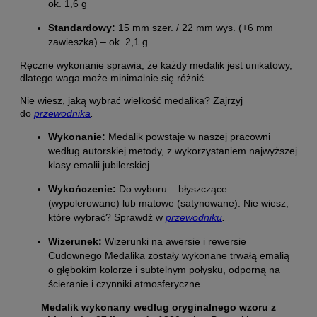
ok. 1,6 g
Standardowy:
15 mm szer. / 22 mm wys. (+6 mm
zawieszka) – ok. 2,1 g
Ręczne wykonanie sprawia, że każdy medalik jest unikatowy,
dlatego waga może minimalnie się różnić.
Nie wiesz, jaką wybrać wielkość medalika? Zajrzyj
do
przewodnika
.
Wykonanie:
Medalik powstaje w naszej pracowni
według autorskiej metody, z wykorzystaniem najwyższej
klasy emalii jubilerskiej.
Wykończenie:
Do wyboru – błyszczące
(wypolerowane) lub matowe (satynowane). Nie wiesz,
które wybrać? Sprawdź w
przewodnik
u
.
Wizerunek:
Wizerunki na awersie i rewersie
Cudownego Medalika zostały wykonane trwałą emalią
o głębokim kolorze i subtelnym połysku, odporną na
ścieranie i czynniki atmosferyczne.
Medalik wykonany według oryginalnego wzoru z