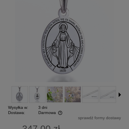
Wysyłka w:
3 dni
Dostawa:
Darmowa
sprawdź formy dostawy
Cena nie zawiera ewentualnych kosztów płatności
347,00 zł