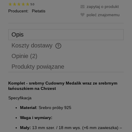
5.0
zapytaj o produkt
Producent:
Pietatis
poleć znajomemu
Opis
Koszty dostawy
Cena nie zawiera ewentualnych kosztów płatności
Opinie
(2)
Produkty powiązane
Komplet - srebrny Cudowny Medalik wraz ze srebrnym
łańcuszkiem na Chrzest
Specyfikacja
Materiał:
Srebro próby 925
Waga i wymiary:
Mały:
13 mm szer. / 18 mm wys. (+6 mm zawieszka) –