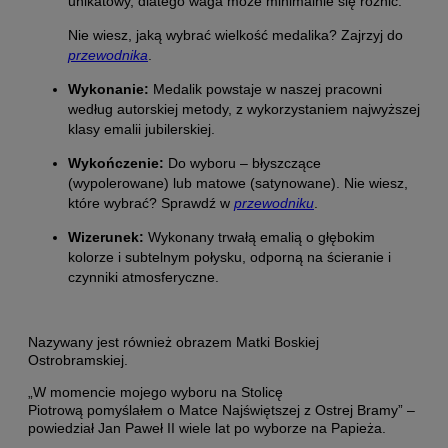
unikatowy, dlatego waga może minimalnie się różnić.
Nie wiesz, jaką wybrać wielkość medalika? Zajrzyj do
przewodnika
.
Wykonanie:
Medalik powstaje w naszej pracowni
według autorskiej metody, z wykorzystaniem najwyższej
klasy emalii jubilerskiej.
Wykończenie:
Do wyboru – błyszczące
(wypolerowane) lub matowe (satynowane). Nie wiesz,
które wybrać? Sprawdź w
przewodniku
.
Wizerunek:
Wykonany
trwałą emalią o głębokim
kolorze i subtelnym połysku, odporną na ścieranie i
czynniki atmosferyczne.
Nazywany jest również obrazem Matki Boskiej
Ostrobramskiej.
„W momencie mojego wyboru na Stolicę
Piotrową pomyślałem o Matce Najświętszej z Ostrej Bramy” –
powiedział Jan Paweł II wiele lat po wyborze na Papieża.