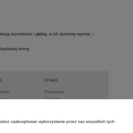
skują wyrazistość i głębię, a ich duchowy wymiar –
zlachetną formę.
E
O NAS
klepu
Pracownia
rcze
Filozofia
atności
O nas
Kontakt i dane firmy
Możesz zaakceptować wykorzystanie przez nas wszystkich tych