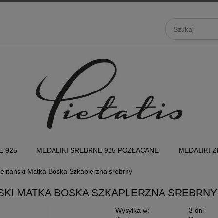
E 925
MEDALIKI SREBRNE 925 POZŁACANE
MEDALIKI Z
elitański Matka Boska Szkaplerzna srebrny
PRACOWNIA
FILOZOFIA
O NAS
SKI MATKA BOSKA SZKAPLERZNA SREBRNY
Wysyłka w:
3 dni