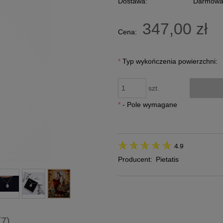
Dostawa:
Darmow
Cena nie zawiera ewentualnych kosztów
347,00 zł
Cena:
płatności
*
Typ wykończenia powierzchni:
szt.
*
- Pole wymagane
4.9
Producent:
Pietatis
(7)