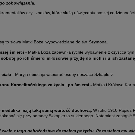
ego zobowiązania.
akramentaliów czyli znaków, które służą uświęcaniu naszej codzienności
są to
słowa Matki Bożej wypowiedziane do św. Szymona.
szej śmierci
-
Matka Boża zapewniła rychłe wybawienie z czyśćca tym,
sobotę po ich śmierci miłościwie przyjdę do nich i ilu ich zasta
ciała -
Maryja obiecuje wspierać osoby noszące Szkaplerz.
nu Karmelitańskiego za życia i po śmierci
-
Matka i Królowa Karme
mie medalika mają taką samą wartość duchową.
W roku 1910 Papież Pi
 dokonać się przy pomocy Szkaplerza sukiennego. Natomiast zastąpić
i wiele z tego nabożeństwa doznałem pożytku. Pozostałem mu wiern