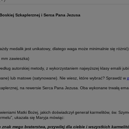
ewentualnych kosztów
Boskiej Szkaplerznej i Serca Pana Jezusa
ażdy medalik jest unikatowy, dlatego waga może minimalnie się różnić
5 mm zawieszka)
dług autorskiej metody, z wykorzystaniem najwyższej klasy emalii jubi
ane) lub matowe (satynowane). Nie wiesz, które wybrać? Sprawdź w
aplerznej, na rewersie Serca Pana Jezusa. Oba wykonane trwałą emali
awieniami Matki Bożej, jakich doświadczył generał karmelitów, św. Szy
rmelu", ukazała się Maryja mówiąc:
 znak mego braterstwa, przywilej dla ciebie i wszystkich karmelit