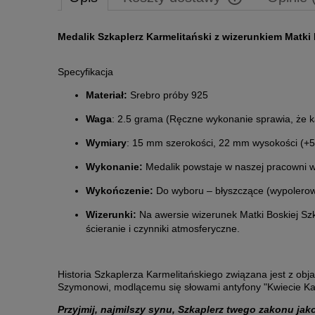
Cena nie zawiera 
Medalik Szkaplerz Karmelitański z wizerunkiem Matki 
płatności
Specyfikacja
Materiał:
Srebro próby 925
Waga
: 2.5 grama (Ręczne wykonanie sprawia, że k
Wymiary
: 15 mm szerokości, 22 mm wysokości (+
Wykonanie:
Medalik powstaje w naszej pracowni we
Wykończenie:
Do wyboru – błyszczące (wypolerow
Wizerunki:
Na awersie wizerunek Matki Boskiej Szk
ścieranie i czynniki atmosferyczne.
Historia Szkaplerza Karmelitańskiego związana jest z obj
Szymonowi, modlącemu się słowami antyfony "Kwiecie Ka
Przyjmij, najmilszy synu, Szkaplerz twego zakonu jako