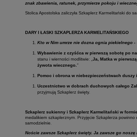
znak zbawienia, ratunek, przymierze pokoju i wieczn
Stolica Apostolska zaliczyła Szkaplerz Karmelitański do s
DARY I ŁASKI SZKAPLERZA KARMELITAŃSKIEGO
Kto w Nim umrze nie dozna ognia piekielnego
-
Wybawienie z czyśćca w pierwszą sobotę po na
stanu i wierności modlitwie:
„
Ja, Matka w pierwszą 
żywota wiecznego.
”
Pomoc i obrona w niebezpieczeństwach duszy i 
Uczestnictwo w dobrach duchowych całego Zako
przyjmują Szkaplerz święty.
Szkaplerz sukienny i Szkaplerz Karmelitański w for
medalikiem szkaplerznym. Przyjęcie Szkaplerza powinno
samodzielnie.
Noście zawsze Szkaplerz święty. Ja zawsze go noszę 