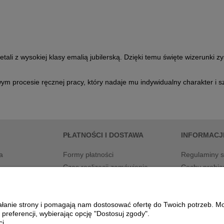
li z wysokiej klasy emalią jubilerską. Dzięki temu święte wizerunki zy
m procesie ręcznej pracy, który nadaje mu indywidualny charakter i s
PŁATNOŚCI I DOSTAWA
INFORMACJ
a
Formy płatności
Regulaminy s
Czas realizacji zamówienia
Cechy probie
Polityka pryw
Przesyłki
ziałanie strony i pomagają nam dostosować ofertę do Twoich potrzeb. 
 preferencji, wybierając opcję "Dostosuj zgody".
i.