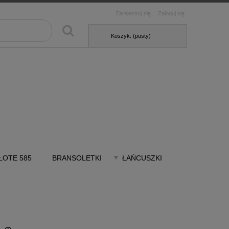
Zarejestruj się
Zaloguj się
Koszyk:
(pusty)
ŁOTE 585
BRANSOLETKI
ŁAŃCUSZKI