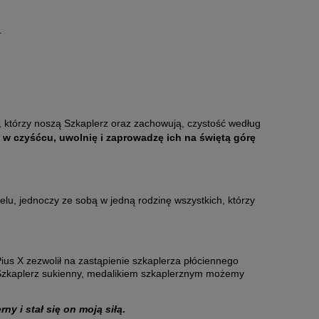
.
 którzy noszą Szkaplerz oraz zachowują, czystość według
nę w czyśćcu, uwolnię i zaprowadzę ich na świętą górę
lu, jednoczy ze sobą w jedną rodzinę wszystkich, którzy
us X zezwolił na zastąpienie szkaplerza płóciennego
 Szkaplerz sukienny, medalikiem szkaplerznym możemy
y i stał się on moją siłą
.