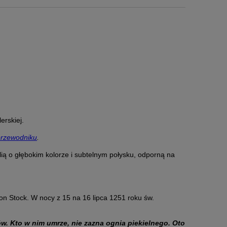
)
lerskiej.
przewodniku
.
ą o głębokim kolorze i subtelnym połysku, odporną na
mon Stock. W nocy z 15 na 16 lipca 1251 roku św.
ów. Kto w nim umrze, nie zazna ognia piekielnego. Oto